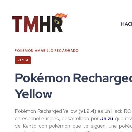
HAC
POKEMON AMARILLO RECARGADO
v1.9.4
Pokémon Recharge
Yellow
Pokémon Recharged Yellow
(v1.9.4)
es un Hack R
en español e inglés, desarrollado por
Jaizu
que revi
de Kanto con pokémon que te siguen, una pokéd