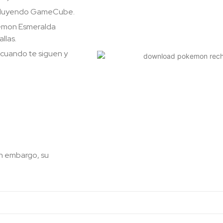
incluyendo GameCube.
kémon Esmeralda
llas.
 cuando te siguen y
in embargo, su