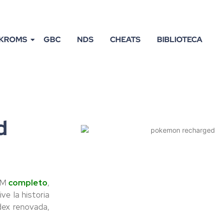
KROMS
GBC
NDS
CHEATS
BIBLIOTECA
d
OM
completo
,
ve la historia
ex renovada,