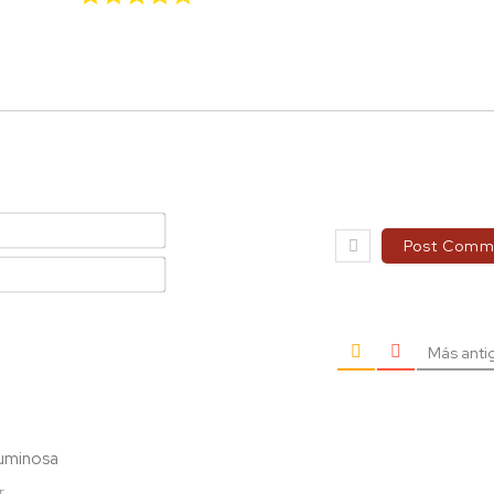
Name*
Email*
Más anti
luminosa
r