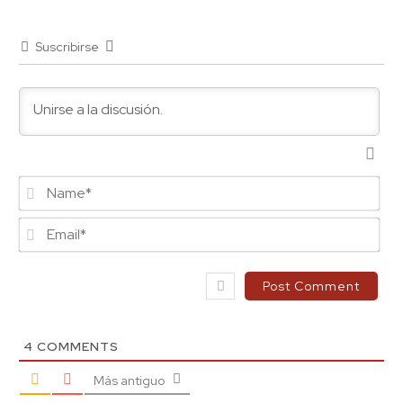
Suscribirse
Na
Ema
4
COMMENTS
Más antiguo