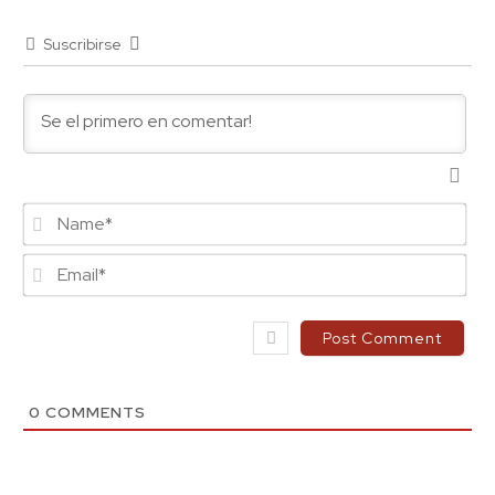
Suscribirse
Na
Ema
0
COMMENTS