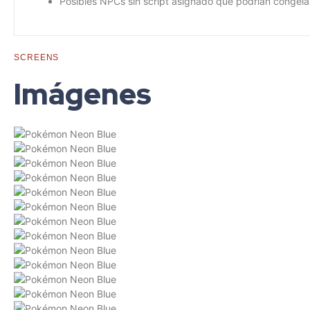
Posibles NPCs sin script asignado que podrían congelar
SCREENS
Imágenes