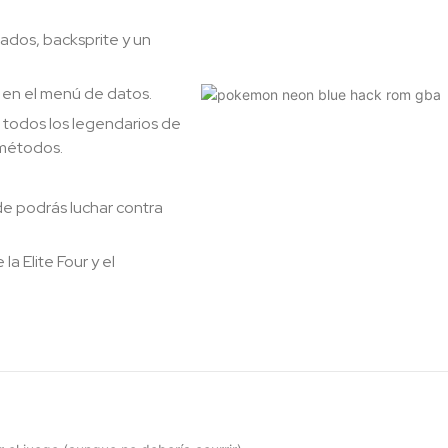
ados, backsprite y un
s en el menú de datos.
 todos los legendarios de
 métodos.
de podrás luchar contra
a Elite Four y el