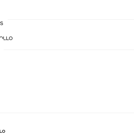
S
ROLLO
LO