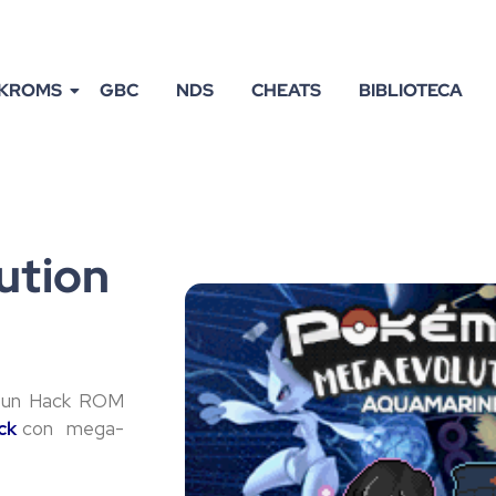
KROMS
GBC
NDS
CHEATS
BIBLIOTECA
ution
 un Hack ROM
ck
con mega-