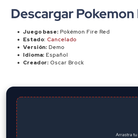
Descargar Pokemon 
Juego base:
Pokémon Fire Red
Estado
:
Cancelado
Versión:
Demo
Idioma:
Español
Creador:
Oscar Brock
Arrastra t