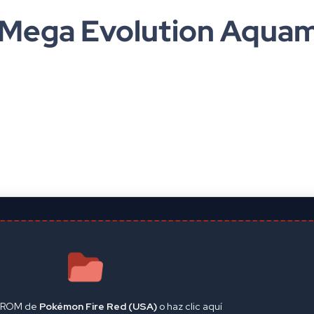
Mega Evolution Aquam
u ROM de
Pokémon Fire Red (USA)
o haz clic aquí