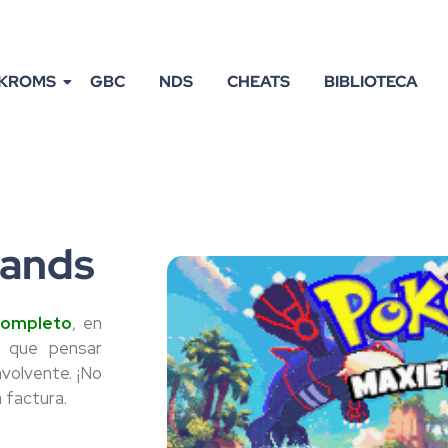
KROMS
GBC
NDS
CHEATS
BIBLIOTECA
lands
completo
, en
 que pensar
volvente. ¡No
á factura.