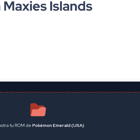
Maxies Islands
astra tu ROM de
Pokémon Emerald (USA)