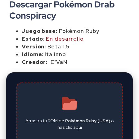
Descargar Pokémon Drab
Conspiracy
Juego base:
Pokémon Ruby
Estado
:
En desarrollo
Versión:
Beta 1.5
Idioma:
Italiano
Creador:
E²VaN
Arrastra tu ROM de
Pokémon Ruby (USA)
o
haz clic aquí