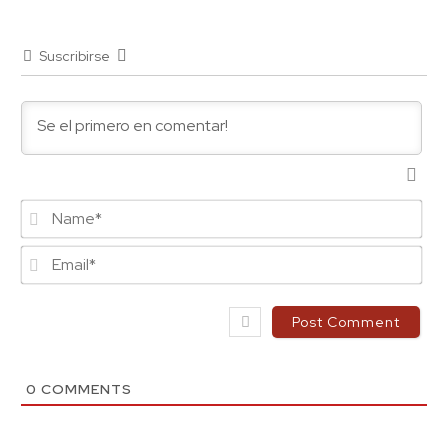
Suscribirse
Na
Ema
0
COMMENTS